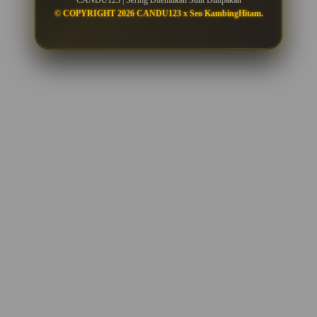
CANDU123 | Sering Ditemukan Sulit Dilupakan
© COPYRIGHT 2026 CANDU123 x Seo KambingHitam.