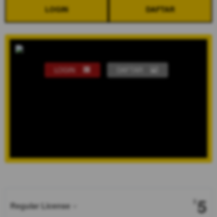
LOGIN
DAFTAR
LOGIN
DAFTAR
Show More
5
$
Regular License