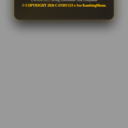
CANDU123 | Sering Ditemukan Sulit Dilupakan
© COPYRIGHT 2026 CANDU123 x Seo KambingHitam.