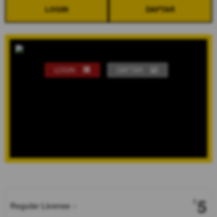
LOGIN
DAFTAR
LOGIN
DAFTAR
Show More
5
$
Regular License