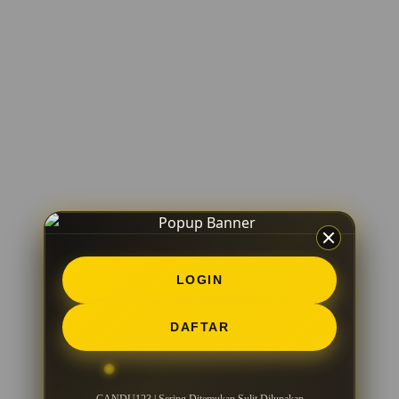
LOGIN
DAFTAR