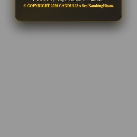
CANDU123 | Sering Ditemukan Sulit Dilupakan
© COPYRIGHT 2026 CANDU123 x Seo KambingHitam.