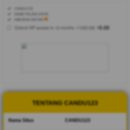
Regular
Included:
CANDU123
License
Included:
GAME PALING ASYIK
SELECTED
Included:
HIBURAN INSTAN
88
$
100.00
5.00
Extend VIP access to 12 months
$
$
CANDU123
menjadi
salah satu
nama yang
sering
ditemukan
oleh
pengguna
online
berkat
kemudahan
akses
TENTANG CANDU123
tampilan
yang ringan
serta
Nama Situs
CANDU123
penyajian
informasi