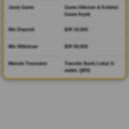
yang
Jenis Game
Game Hiburan & Koleksi
relevan
Game Asyik
sehingga
memberikan
Min Deposit
kesan yang
IDR 10,000
sulit
dilupakan.
Min Withdraw
IDR 50,000
V
i
Metode Transaksi
Transfer Bank Lokal, E-
e
wallet, QRIS
w
l
i
c
e
n
s
e
d
e