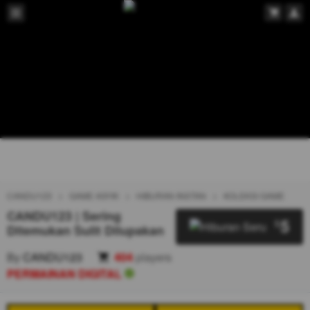
CANDU123
GAME ASYIK
HIBURAN INSTAN
KOLEKSI GAME
CANDU123 | Sering
5
$
Ditemukan Sulit Dilupakan
By
CANDU123
404
players
PERMAINAN DIGITAL