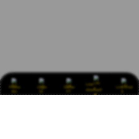
Link
Promo
Login
Daftar
Live Chat
Alternatif